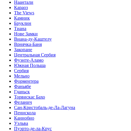
Наантали
Караоз
The Views
Камник
Бруклин
Тиана
Нове Замки
Виана-ду-Каштелу
Врнячка-Баня
Закопане
Центральная Сербия
Фуэнте-Аламо
Южная Польша
Сербия
Мельно
Форментера
Фаньябе
Гданьск
Торвискас Бахо
Феланич
Сан-Кристобаль-де-Ла-Лагуна
Пенискола
Каннобио
Уэльва
Пуэрто-де-ла-Крус