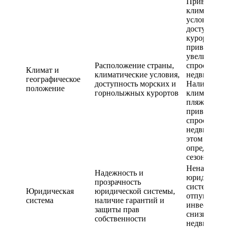
Привлекате
климатичес
условия и
доступност
курортов м
привести к
увеличени
Расположение страны,
спроса на
Климат и
климатические условия,
недвижимос
географическое
доступность морских и
Наличие тё
положение
горнолыжных курортов
климата и
пляжей мож
привести к 
спроса на
недвижимос
этом регион
определенн
сезоне
Ненадежна
Надежность и
юридическа
прозрачность
система мо
Юридическая
юридической системы,
отпугнуть
система
наличие гарантий и
инвесторов
защиты прав
снизить спр
собственности
недвижимо