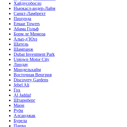
Хайдусобосло
Ньюкасл-андер-Лайм
Санкт-Ламбрехт
Пицунда
Emaar Towers
Абама Гольф
Борм ле Мимоза
Альп-д’Юэз
Шатель
Шампанж
Dubai Investment Park
Uptown Motor City
Линдау
Миндельхайм
Восточная Венгрия
Discovery Gardens
Jebel Ali
Гох
Al Jaddaf
Штарнберг
Маон
Руби
Алсанджак
Бурела
Панва