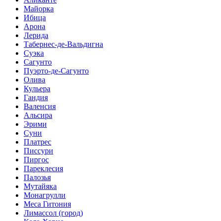
Майорка
Ибица
Арона
Лерида
Табернес-де-Вальдигна
Суэка
Сагунто
Пуэрто-де-Сагунто
Олива
Кульера
Гандия
Валенсия
Альсира
Эрими
Суни
Платрес
Писсури
Пиргос
Пареклесия
Палозья
Мутайяка
Монагрулли
Меса Гитония
Лимассол (город)