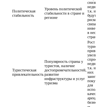
снизить спр
недвижимос
Уровень политической
Политическая
т.к. инвест
стабильности в стране и
стабильность
будут опаса
регионе
рисков,
связанных 
инвестиров
в нестабил
страну
Рост числа
туристов м
привести к
увеличени
спроса на
Популярность страны у
недвижимос
туристов, наличие
т.к. некото
Туристическая
достопримечательностей,
них
привлекательность
развитие
заинтересо
инфраструктуры и услуг
покупке жи
туризма
для
использова
качестве
арендного
бизнеса