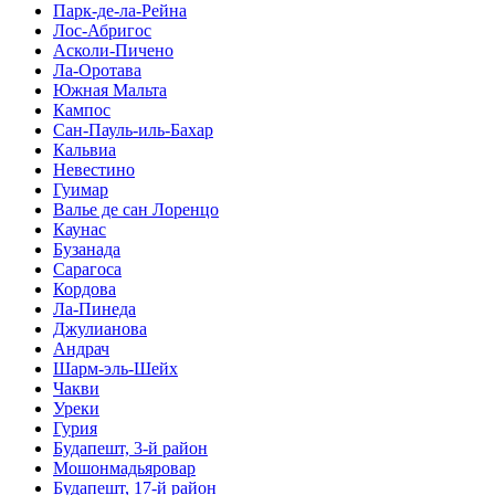
Парк-де-ла-Рейна
Лос-Абригос
Асколи-Пичено
Ла-Оротава
Южная Мальта
Кампос
Сан-Пауль-иль-Бахар
Кальвиа
Невестино
Гуимар
Валье де сан Лоренцо
Каунас
Бузанада
Сарагоса
Кордова
Ла-Пинеда
Джулианова
Андрач
Шарм-эль-Шейх
Чакви
Уреки
Гурия
Будапешт, 3-й район
Мошонмадьяровар
Будапешт, 17-й район