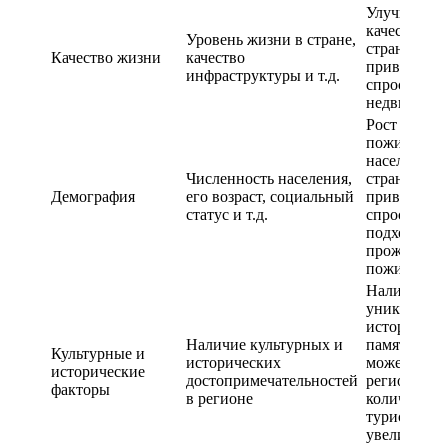
Улучшение
качества жи
Уровень жизни в стране,
стране мож
Качество жизни
качество
привести к 
инфраструктуры и т.д.
спроса на
недвижимо
Рост числе
пожилого
населения в
Численность населения,
стране мож
Демография
его возраст, социальный
привести к 
статус и т.д.
спроса на ж
подходящее
проживани
пожилых л
Наличие
уникальны
историческ
Наличие культурных и
памятников
Культурные и
исторических
может прив
исторические
достопримечательностей
региону бо
факторы
в регионе
количество
туристов и
увеличить 