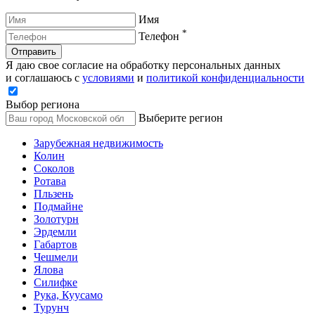
Имя
*
Телефон
Отправить
Я даю свое согласие на обработку персональных данных
и соглашаюсь с
условиями
и
политикой конфиденциальности
Выбор региона
Выберите регион
Зарубежная недвижимость
Колин
Соколов
Ротава
Пльзень
Подмайне
Золотурн
Эрдемли
Габартов
Чешмели
Ялова
Силифке
Рука, Куусамо
Турунч