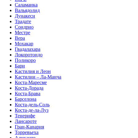
Саламанка
Вальядолид
Дунакеси
Традате
Сондрио
Местре
Вера
Мохакар
Гвадалахара
Локоротондо
Поликоро
Бари
Кастилия и Леон
Кастилии – Ла-Манча
Коста-Маресме
Коста-Дорада
Коста-Брава
Барселона
Коста-дель-Соль
Коста-де-ла-Луз
Тенерифе
Лансароте
Гран-Канария
Торревьеха
Аликанте