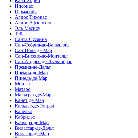
Кала-Хорио
Ипсонас
Гермасойя
Агиос Тихонас
Агиос Афанасиос
Эль-Масноу
Тейа
Санта-Сусанна
Сан-Себрия-де-Вальяльта
Сан-Поль-де-Мар
Сан-Висенс-де-Монтальт
Сан-Андрес-де-Льеванерас
Премия-де-Дальт
Премиа-де-Мар
Пинеда-де-Мар
Монгат
Матаро
Мальграт-де-Мар
Канет-де-Мар
Кальдас-де-Эстрач
Калелья
Кабрильс
Кабрера-де-Мар
Вилассар-де-Дальт
Виласар-де-Мар