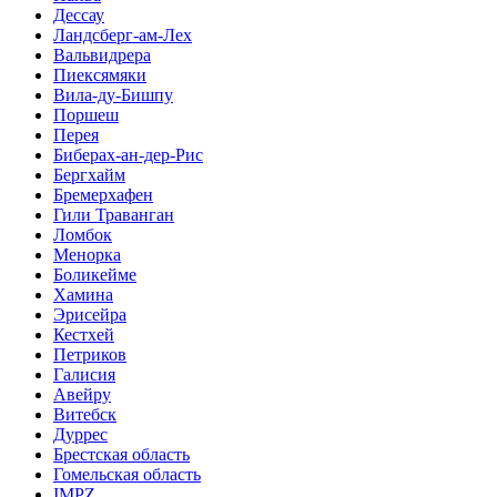
Дессау
Ландсберг-ам-Лех
Вальвидрера
Пиексямяки
Вила-ду-Бишпу
Поршеш
Перея
Биберах-ан-дер-Рис
Бергхайм
Бремерхафен
Гили Траванган
Ломбок
Менорка
Боликейме
Хамина
Эрисейра
Кестхей
Петриков
Галисия
Авейру
Витебск
Дуррес
Брестская область
Гомельская область
IMPZ